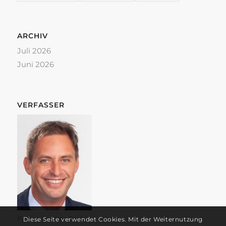
ARCHIV
Juli 2026
Juni 2026
VERFASSER
Florian Brutter, Tirol
Diese Seite verwendet Cookies. Mit der Weiternutzung